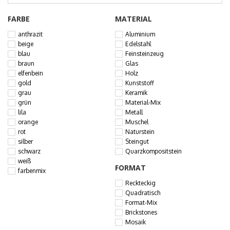
FARBE
MATERIAL
anthrazit
Aluminium
beige
Edelstahl
blau
Feinsteinzeug
braun
Glas
elfenbein
Holz
gold
Kunststoff
grau
Keramik
grün
Material-Mix
lila
Metall
orange
Muschel
rot
Naturstein
silber
Steingut
schwarz
Quarzkompositstein
weiß
FORMAT
farbenmix
Reckteckig
Quadratisch
Format-Mix
Brickstones
Mosaik