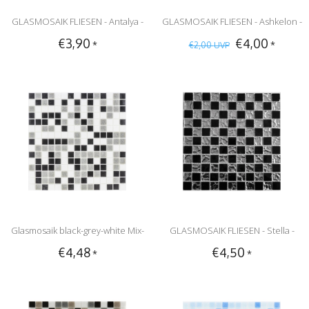
GLASMOSAIK FLIESEN - Antalya -
GLASMOSAIK FLIESEN - Ashkelon -
€3,90
€4,00
*
*
€2,00
UVP
schwarz / weiß
orange mix
Glasmosaik black-grey-white Mix-
GLASMOSAIK FLIESEN - Stella -
€4,48
€4,50
*
*
33cm x 33cm
silber / schwarz