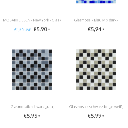
MOSAIKFLIESEN - New York - Glas /
Glasmosaik Blau Mix dark -
€5,90
€5,94
*
*
€11,50
UVP
Edelstahl - beige / rose´ / silber
33x33cm
Glasmosaik schwarz grau,
Glasmosaik schwarz beige weiß,
€5,95
€5,99
*
*
glänzend - 30x30cm
glänzend - 30x30cm