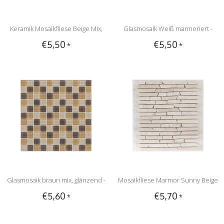
Keramik Mosaikfliese Beige Mix,
Glasmosaik Weiß marmoriert -
€5,50
€5,50
*
*
matt - 33 cm x 33 cm
33cm x 33cm
Glasmosaik braun mix, glänzend -
Mosaikfliese Marmor Sunny Beige
€5,60
€5,70
*
*
30x30cm
- 30,5 cm x 30,5 cm