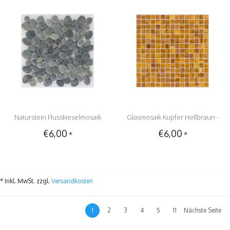
Naturstein Flusskieselmosaik
Glasmosaik Kupfer Hellbraun -
€6,00
€6,00
*
*
Schwarz - 30 cm x 30 cm
33cm x 33cm
* Inkl. MwSt. zzgl.
Versandkosten
1
2
3
4
5
11
Nächste Seite