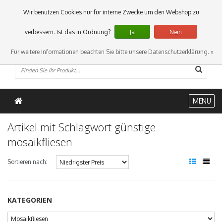
0 Artikel
Wir benutzen Cookies nur für interne Zwecke um den Webshop zu
verbessern. Ist das in Ordnung?
Ja
Nein
Für weitere Informationen beachten Sie bitte unsere Datenschutzerklärung. »
MENU
Artikel mit Schlagwort günstige
mosaikfliesen
Sortieren nach:
KATEGORIEN