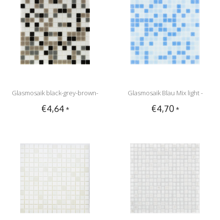
Glasmosaik black-grey-brown-
Glasmosaik Blau Mix light -
€4,64
€4,70
*
*
white Mix - 33cm x 33cm
33x33cm