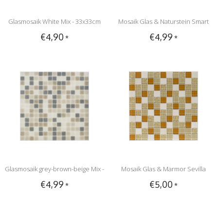
Glasmosaik White Mix - 33x33cm
Mosaik Glas & Naturstein Smart
€4,90
€4,99
*
*
White - Selbstklebend - 30 cm x 30
cm
Glasmosaik grey-brown-beige Mix -
Mosaik Glas & Marmor Sevilla
€4,99
€5,00
*
*
33cm x 33cm
Creme Beige Wave - 30 cm x 30 cm