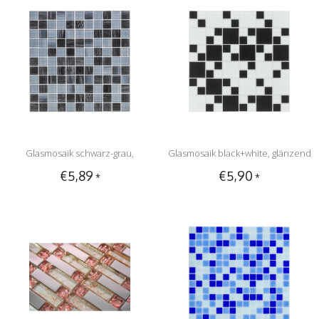
Glasmosaik schwarz-grau,
Glasmosaik black+white, glänzend
€5,89
€5,90
*
*
glänzend - 30x30cm
- 30x30cm