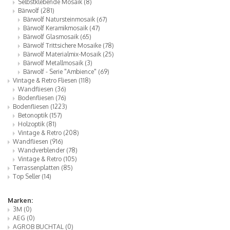
Selbstklebende Mosaik
(8)
Bärwolf
(281)
Bärwolf Natursteinmosaik
(67)
Bärwolf Keramikmosaik
(47)
Bärwolf Glasmosaik
(65)
Bärwolf Trittsichere Mosaike
(78)
Bärwolf Materialmix-Mosaik
(25)
Bärwolf Metallmosaik
(3)
Bärwolf - Serie "Ambience"
(69)
Vintage & Retro Fliesen
(118)
Wandfliesen
(36)
Bodenfliesen
(76)
Bodenfliesen
(1223)
Betonoptik
(157)
Holzoptik
(81)
Vintage & Retro
(208)
Wandfliesen
(916)
Wandverblender
(78)
Vintage & Retro
(105)
Terrassenplatten
(85)
Top Seller
(14)
Marken:
3M
(0)
AEG
(0)
AGROB BUCHTAL
(0)