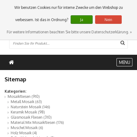
0 Artikel
Wir benutzen Cookies nur für interne Zwecke um den Webshop zu
verbessern. Ist das in Ordnung?
Ja
Nein
Für weitere Informationen beachten Sie bitte unsere Datenschutzerklärung. »
MENU
Sitemap
Kategorien:
Mosaikfliesen
(910)
Metall Mosaik
(63)
Naturstein Mosaik
(146)
Keramik Mosaik
(98)
Glasmosaik Fliesen
(310)
Material Mix Mosaikfliesen
(176)
Muschel Mosaik
(6)
Holz Mosaik
(4)