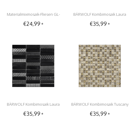
Materialmixmosaik-Fliesen GL-
BÄRWOLF Kombimosaik Laura
€24,99
€35,99
*
*
15022 Tuscany white lightrustic
Grey GL-17003 - 29,8 cm x 29,8 cm
mix
BÄRWOLF Kombimosaik Laura
BÄRWOLF Kombimosaik Tuscany
€35,99
€35,99
*
*
Black GL-17001 - 29,8 cm x 29,8 cm
Pompeii Brown GL-17006 - 29,8 cm
x 29,8 cm