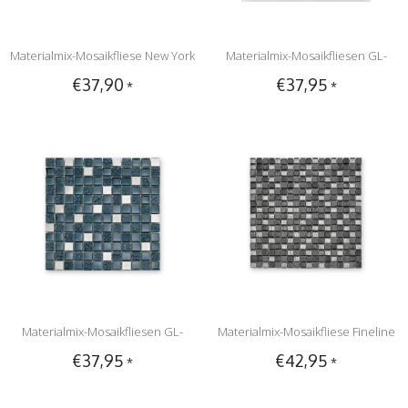
Materialmix-Mosaikfliese New York
Materialmix-Mosaikfliesen GL-
€37,90
€37,95
*
*
GL-14009 metal grey mix
2500 Tuscany silver grey
Materialmix-Mosaikfliesen GL-
Materialmix-Mosaikfliese Fineline
€37,95
€42,95
*
*
2496 Tuscany metal black
GL-12007 grey mix