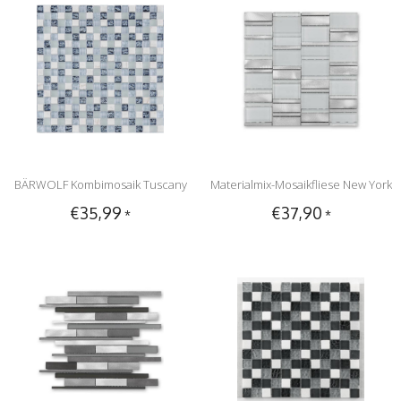
BÄRWOLF Kombimosaik Tuscany
Materialmix-Mosaikfliese New York
€35,99
€37,90
*
*
Ocean Blue GL-17004 - 29,8 cm x
GL-14013 metal white mix
29,8 cm