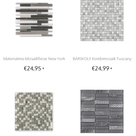
Materialmix-Mosaikfliese New York
BÄRWOLF Kombimosaik Tuscany
€24,95
€24,99
*
*
GL-14010 grey mix
Brilliant White GL-16008 - 29,8 cm
x 29,8 cm