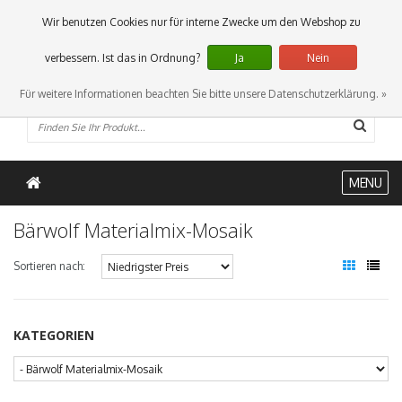
0 Artikel
Wir benutzen Cookies nur für interne Zwecke um den Webshop zu
verbessern. Ist das in Ordnung?
Ja
Nein
Für weitere Informationen beachten Sie bitte unsere Datenschutzerklärung. »
MENU
Bärwolf Materialmix-Mosaik
Sortieren nach:
KATEGORIEN