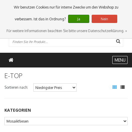
0 Artikel
Wir benutzen Cookies nur für interne Zwecke um den Webshop zu
verbessern. Ist das in Ordnung?
Ja
Nein
Für weitere Informationen beachten Sie bitte unsere Datenschutzerklärung. »
MENU
E-TOP
Sortieren nach:
KATEGORIEN