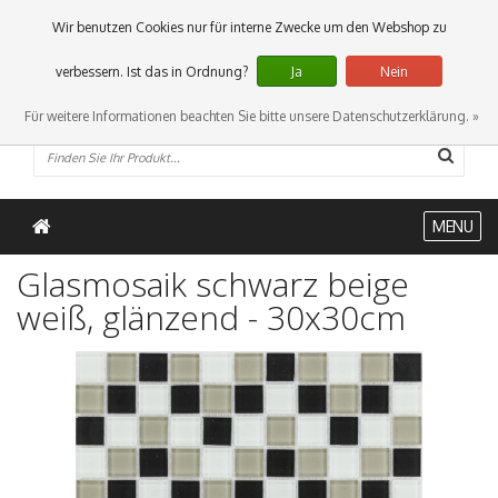
0 Artikel
Wir benutzen Cookies nur für interne Zwecke um den Webshop zu
verbessern. Ist das in Ordnung?
Ja
Nein
Für weitere Informationen beachten Sie bitte unsere Datenschutzerklärung. »
MENU
Glasmosaik schwarz beige
weiß, glänzend - 30x30cm