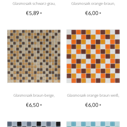
Glasmosaik schwarz-grau,
Glasmosaik orange-braun,
€5,89
€6,00
*
*
glänzend - 30x30cm
glänzend - 30x30cm
Glasmosaik braun-beige,
Glasmosaik orange braun weiß,
€6,50
€6,00
*
*
glänzend - 30x30cm
glänzend - 30x30cm