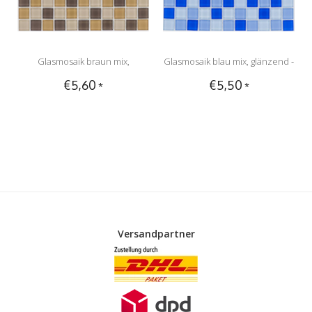
Glasmosaik braun mix,
Glasmosaik blau mix, glänzend -
€5,60
€5,50
*
*
glänzend - 30x30cm
30x30cm
Versandpartner