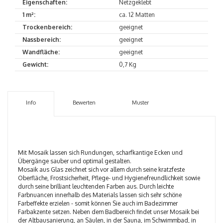
Eigenschaften:
Netzgeklebt
1 m²:
ca. 12 Matten
Trockenbereich:
geeignet
Nassbereich:
geeignet
Wandfläche:
geeignet
Gewicht:
0,7 Kg
Info
Bewerten
Muster
Mit Mosaik lassen sich Rundungen, scharfkantige Ecken und
Übergänge sauber und optimal gestalten.
Mosaik aus Glas zeichnet sich vor allem durch seine kratzfeste
Oberfläche, Frostsicherheit, Pflege- und Hygienefreundlichkeit sowie
durch seine brilliant leuchtenden Farben aus. Durch leichte
Farbnuancen innerhalb des Materials lassen sich sehr schöne
Farbeffekte erzielen - somit können Sie auch im Badezimmer
Farbakzente setzen. Neben dem Badbereich findet unser Mosaik bei
der Altbausanierung, an Säulen, in der Sauna, im Schwimmbad, in