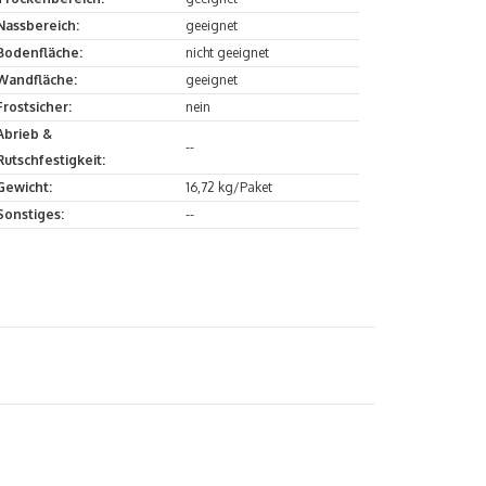
Nassbereich:
geeignet
Bodenfläche:
nicht geeignet
Wandfläche:
geeignet
Frostsicher:
nein
Abrieb &
--
Rutschfestigkeit:
Gewicht:
16,72 kg/Paket
Sonstiges:
--