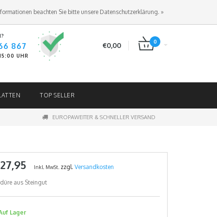
ANMELDEN
KUNDENKONTO ANLEGEN
nformationen beachten Sie bitte unsere Datenschutzerklärung. »
N?
0
66 867
€0,00
-15:00 UHR
LATTEN
TOP SELLER
EUROPAWEITER & SCHNELLER VERSAND
 27,95
zzgl.
Versandkosten
Inkl. MwSt.
düre aus Steingut
Auf Lager