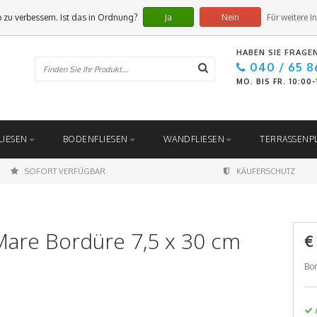
 zu verbessern. Ist das in Ordnung?
Ja
Nein
Für weitere I
HABEN SIE FRAGE
040 / 65 8
MO. BIS FR. 10:00
LIESEN
BODENFLIESEN
WANDFLIESEN
TERRASSENP
SOFORT VERFÜGBAR
KÄUFERSCHUTZ
Mare Bordüre 7,5 x 30 cm
€
Bor