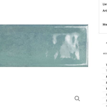
Lie
Ar
Me