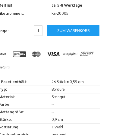
ferfrist:
ca. 5-8 Werktage
tikelnummer::
KE-20005
ZUM WARENKORB
nge:
HINZUFÜGEN
1 Paket enthält:
26 Stück = 0,59 qm
Typ:
Bordüre
Material:
Steingut
Farbe:
--
Mattengröße:
--
Stärke:
0,9 cm
Sortierung:
1. Wahl
Trockenbereich:
geeignet