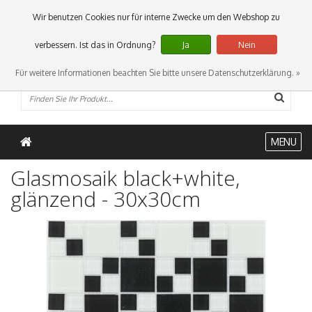
0 Artikel
Wir benutzen Cookies nur für interne Zwecke um den Webshop zu
verbessern. Ist das in Ordnung?
Ja
Nein
Für weitere Informationen beachten Sie bitte unsere Datenschutzerklärung. »
MENU
Glasmosaik black+white,
glänzend - 30x30cm