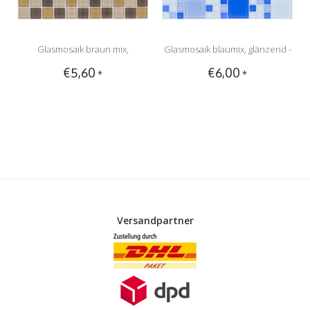
Glasmosaik braun mix,
Glasmosaik blaumix, glänzend -
€5,60
€6,00
*
*
glänzend - 30x30cm
30x30cm
Versandpartner