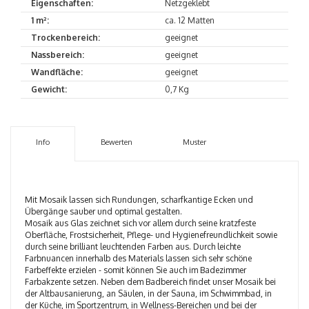
Eigenschaften:
Netzgeklebt
1 m²:
ca. 12 Matten
Trockenbereich:
geeignet
Nassbereich:
geeignet
Wandfläche:
geeignet
Gewicht:
0,7 Kg
Info
Bewerten
Muster
Mit Mosaik lassen sich Rundungen, scharfkantige Ecken und
Übergänge sauber und optimal gestalten.
Mosaik aus Glas zeichnet sich vor allem durch seine kratzfeste
Oberfläche, Frostsicherheit, Pflege- und Hygienefreundlichkeit sowie
durch seine brilliant leuchtenden Farben aus. Durch leichte
Farbnuancen innerhalb des Materials lassen sich sehr schöne
Farbeffekte erzielen - somit können Sie auch im Badezimmer
Farbakzente setzen. Neben dem Badbereich findet unser Mosaik bei
der Altbausanierung, an Säulen, in der Sauna, im Schwimmbad, in
der Küche, im Sportzentrum, in Wellness-Bereichen und bei der