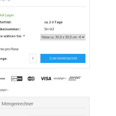
Auf Lager
ferfrist:
ca. 2-3 Tage
tikelnummer::
SH-163
tte wählen Sie:
*
reis pro Fliese
ZUM WARENKORB
nge:
HINZUFÜGEN
Mengenrechner