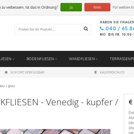
 zu verbessern. Ist das in Ordnung?
Ja
Nein
Für weitere I
HABEN SIE FRAGE
040 / 65 8
MO. BIS FR. 10:00
LIESEN
BODENFLIESEN
WANDFLIESEN
TERRASSENP
SOFORT VERFÜGBAR
KÄUFERSCHUTZ
lau / grau
LIESEN - Venedig - kupfer /
€
Die
Alu
Ide
übe
Ver