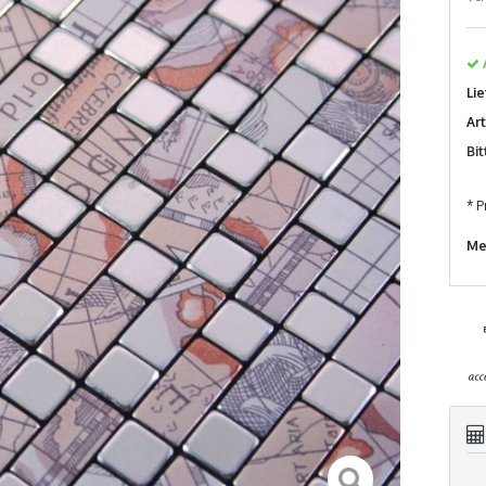
Lie
Ar
Bi
* P
Me