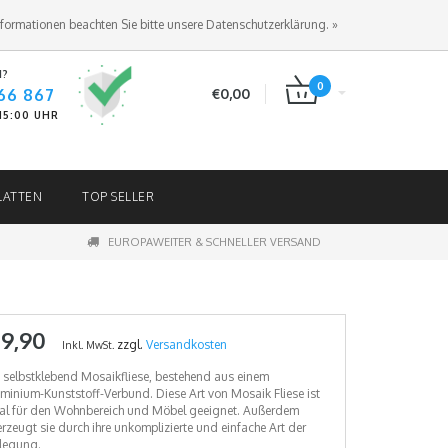
ANMELDEN
KUNDENKONTO ANLEGEN
nformationen beachten Sie bitte unsere Datenschutzerklärung. »
N?
0
66 867
€0,00
-15:00 UHR
LATTEN
TOP SELLER
EUROPAWEITER & SCHNELLER VERSAND
 9,90
zzgl.
Versandkosten
Inkl. MwSt.
 selbstklebend Mosaikfliese, bestehend aus einem
minium-Kunststoff-Verbund. Diese Art von Mosaik Fliese ist
al für den Wohnbereich und Möbel geeignet. Außerdem
rzeugt sie durch ihre unkomplizierte und einfache Art der
legung.