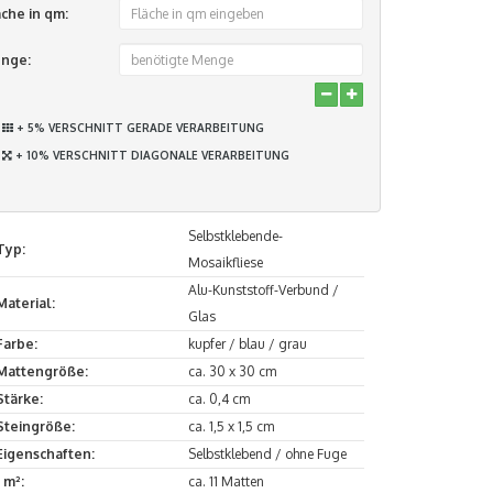
äche in qm:
nge:
+ 5% VERSCHNITT GERADE VERARBEITUNG
+ 10% VERSCHNITT DIAGONALE VERARBEITUNG
Selbstklebende-
Typ:
Mosaikfliese
Alu-Kunststoff-Verbund /
Material:
Glas
Farbe:
kupfer / blau / grau
Mattengröße:
ca. 30 x 30 cm
Stärke:
ca. 0,4 cm
Steingröße:
ca. 1,5 x 1,5 cm
Eigenschaften:
Selbstklebend / ohne Fuge
1 m²:
ca. 11 Matten