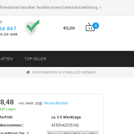
ANMELDEN
KUNDENKONTO ANLEGEN
nformationen beachten Sie bitte unsere Datenschutzerklärung. »
N?
0
66 867
€0,00
-15:00 UHR
LATTEN
TOP SELLER
EUROPAWEITER & SCHNELLER VERSAND
 8,48
zzgl.
Versandkosten
Inkl. MwSt.
Auf Lager
ferfrist:
ca. 3-5 Werktage
tikelnummer::
4330542035342
tte wählen Sie:
*