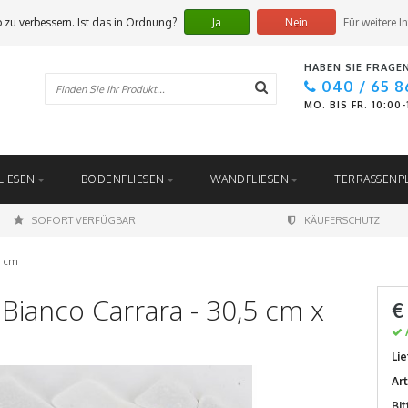
 zu verbessern. Ist das in Ordnung?
Ja
Nein
Für weitere I
HABEN SIE FRAGE
040 / 65 8
MO. BIS FR. 10:00
LIESEN
BODENFLIESEN
WANDFLIESEN
TERRASSENP
SOFORT VERFÜGBAR
KÄUFERSCHUTZ
5 cm
Bianco Carrara - 30,5 cm x
€
Lie
Ar
Bi