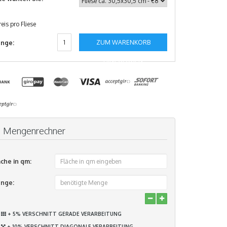
reis pro Fliese
ZUM WARENKORB
nge:
HINZUFÜGEN
Mengenrechner
äche in qm:
nge:
+ 5% VERSCHNITT GERADE VERARBEITUNG
+ 10% VERSCHNITT DIAGONALE VERARBEITUNG