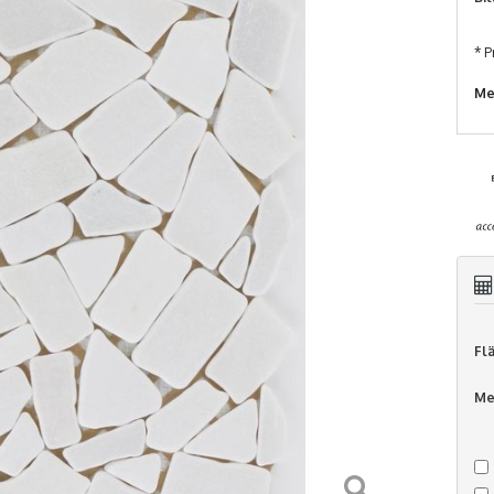
* P
Me
Fl
Me