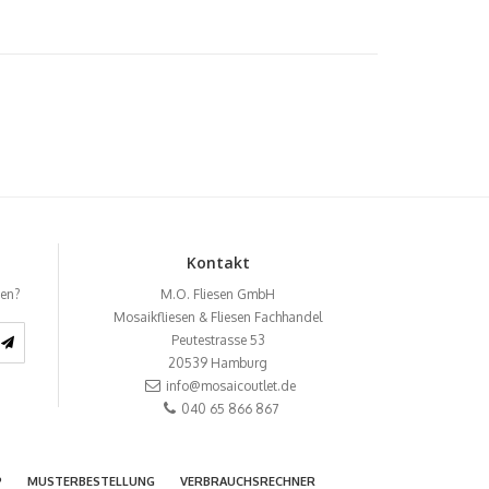
Kontakt
ben?
M.O. Fliesen GmbH
Mosaikfliesen & Fliesen Fachhandel
Peutestrasse 53
20539
Hamburg
info@mosaicoutlet.de
040 65 866 867
P
MUSTERBESTELLUNG
VERBRAUCHSRECHNER