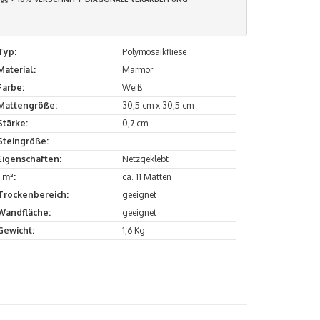
Typ:
Polymosaikfliese
Material:
Marmor
Farbe:
Weiß
Mattengröße:
30,5 cm x 30,5 cm
Stärke:
0,7 cm
Steingröße:
Eigenschaften:
Netzgeklebt
1 m²:
ca. 11 Matten
Trockenbereich:
geeignet
Wandfläche:
geeignet
Gewicht:
1,6 Kg