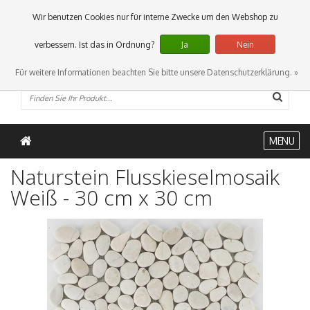
0 Artikel
Wir benutzen Cookies nur für interne Zwecke um den Webshop zu
verbessern. Ist das in Ordnung?
Ja
Nein
Für weitere Informationen beachten Sie bitte unsere Datenschutzerklärung. »
MENU
Naturstein Flusskieselmosaik
Weiß - 30 cm x 30 cm