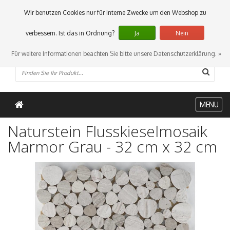
0 Artikel
Wir benutzen Cookies nur für interne Zwecke um den Webshop zu
verbessern. Ist das in Ordnung?
Ja
Nein
Für weitere Informationen beachten Sie bitte unsere Datenschutzerklärung. »
MENU
Naturstein Flusskieselmosaik
Marmor Grau - 32 cm x 32 cm