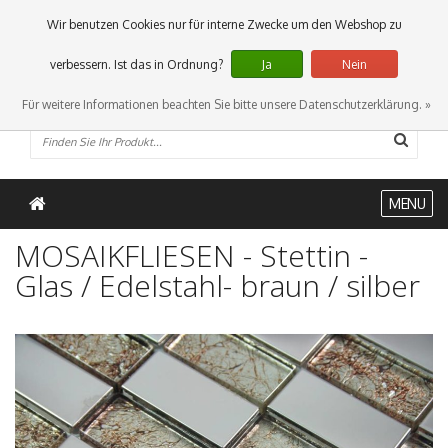
0 Artikel
Wir benutzen Cookies nur für interne Zwecke um den Webshop zu
verbessern. Ist das in Ordnung?
Ja
Nein
Für weitere Informationen beachten Sie bitte unsere Datenschutzerklärung. »
MENU
MOSAIKFLIESEN - Stettin -
Glas / Edelstahl- braun / silber