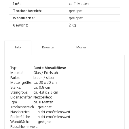
1 m²:
ca. 11 Matten
Trockenbereich:
geeignet
Wandfläche:
geeignet
Gewicht:
2 Kg
Info
Bewerten
Muster
Typ:
Bunte Mosaikfliese
Material:
Glas / Edelstahl
Farbe:
braun / silber
Mattengröße:
ca. 30 x 30 cm
Stärke:
ca. 0,8 cm
Steingröße:
ca. 4,8 x 2,3 cm
Eigenschaften:
Netzbeklebt
1qm
ca. 11 Matten
Trockenbereich:
geeignet
Nassbereich:
nicht empfehlenswert
Bodenfläche:
nicht empfehlenswert
Wandfläche:
geeignet
Rutschhemmwert:
--