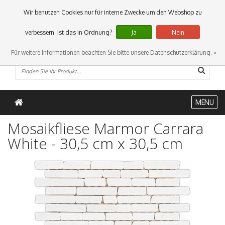
0 Artikel
Wir benutzen Cookies nur für interne Zwecke um den Webshop zu
verbessern. Ist das in Ordnung?
Ja
Nein
Für weitere Informationen beachten Sie bitte unsere Datenschutzerklärung. »
MENU
Mosaikfliese Marmor Carrara
White - 30,5 cm x 30,5 cm