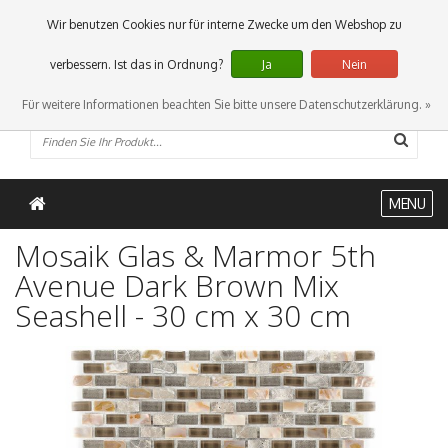
0 Artikel
Wir benutzen Cookies nur für interne Zwecke um den Webshop zu
verbessern. Ist das in Ordnung?
Ja
Nein
Für weitere Informationen beachten Sie bitte unsere Datenschutzerklärung. »
MENU
Mosaik Glas & Marmor 5th
Avenue Dark Brown Mix
Seashell - 30 cm x 30 cm