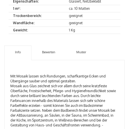
Eigenschaften:
Glasiert, Netzbeklebt
1 m²:
ca. 10 Matten
Trockenbereich:
geeignet
Wandfläche:
geeignet
Gewicht:
1 Kg
Info
Bewerten
Muster
Mit Mosaik lassen sich Rundungen, scharfkantige Ecken und
Übergänge sauber und optimal gestalten.
Mosaik aus Glas zeichnet sich vor allem durch seine kratzfeste
Oberfläche, Frostsicherheit, Pflege- und Hygienefreundlichkeit sowie
durch seine brilliant leuchtenden Farben aus. Durch leichte
Farbnuancen innerhalb des Materials lassen sich sehr schöne
Farbeffekte erzielen - somit können Sie auch im Badezimmer
Farbakzente setzen. Neben dem Badbereich findet unser Mosaik bei
der Altbausanierung, an Säulen, in der Sauna, im Schwimmbad, in
der Küche, im Sportzentrum, in Wellness-Bereichen und bei der
Gestaltung von Haus- und Geschäftsfronten verwendung. -