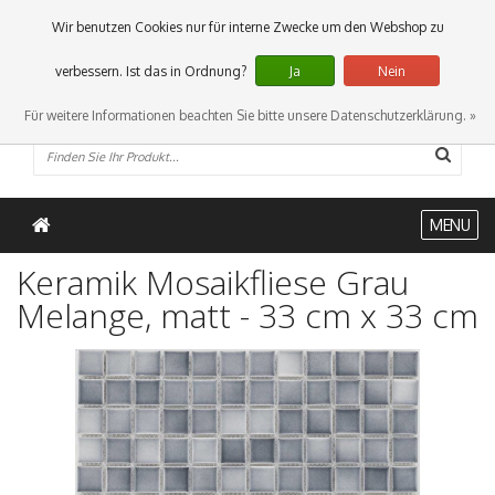
0 Artikel
Wir benutzen Cookies nur für interne Zwecke um den Webshop zu
verbessern. Ist das in Ordnung?
Ja
Nein
Für weitere Informationen beachten Sie bitte unsere Datenschutzerklärung. »
MENU
Keramik Mosaikfliese Grau
Melange, matt - 33 cm x 33 cm