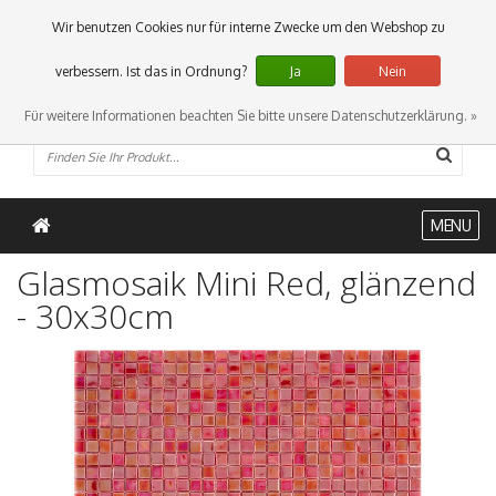
0 Artikel
Wir benutzen Cookies nur für interne Zwecke um den Webshop zu
verbessern. Ist das in Ordnung?
Ja
Nein
Für weitere Informationen beachten Sie bitte unsere Datenschutzerklärung. »
MENU
Glasmosaik Mini Red, glänzend
- 30x30cm