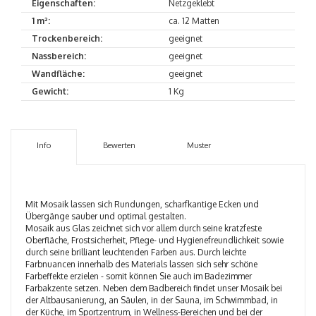
Eigenschaften:
Netzgeklebt
1 m²:
ca. 12 Matten
Trockenbereich:
geeignet
Nassbereich:
geeignet
Wandfläche:
geeignet
Gewicht:
1 Kg
Info
Bewerten
Muster
Mit Mosaik lassen sich Rundungen, scharfkantige Ecken und
Übergänge sauber und optimal gestalten.
Mosaik aus Glas zeichnet sich vor allem durch seine kratzfeste
Oberfläche, Frostsicherheit, Pflege- und Hygienefreundlichkeit sowie
durch seine brilliant leuchtenden Farben aus. Durch leichte
Farbnuancen innerhalb des Materials lassen sich sehr schöne
Farbeffekte erzielen - somit können Sie auch im Badezimmer
Farbakzente setzen. Neben dem Badbereich findet unser Mosaik bei
der Altbausanierung, an Säulen, in der Sauna, im Schwimmbad, in
der Küche, im Sportzentrum, in Wellness-Bereichen und bei der