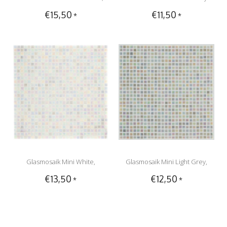
€15,50
€11,50
*
*
glänzend - 30x30cm
White, glänzend - 30x30cm
Glasmosaik Mini White,
Glasmosaik Mini Light Grey,
€13,50
€12,50
*
*
glänzend - 30x30cm
glänzend - 30x30cm