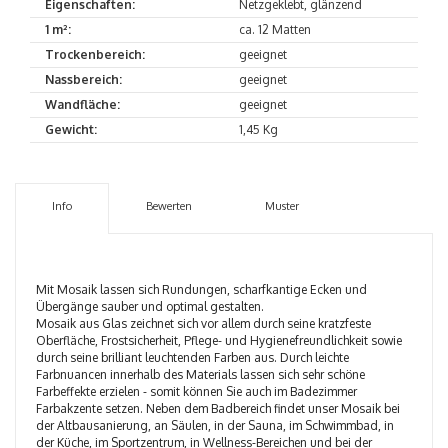
Eigenschaften:
Netzgeklebt, glänzend
1 m²:
ca. 12 Matten
Trockenbereich:
geeignet
Nassbereich:
geeignet
Wandfläche:
geeignet
Gewicht:
1,45 Kg
Info
Bewerten
Muster
Mit Mosaik lassen sich Rundungen, scharfkantige Ecken und
Übergänge sauber und optimal gestalten.
Mosaik aus Glas zeichnet sich vor allem durch seine kratzfeste
Oberfläche, Frostsicherheit, Pflege- und Hygienefreundlichkeit sowie
durch seine brilliant leuchtenden Farben aus. Durch leichte
Farbnuancen innerhalb des Materials lassen sich sehr schöne
Farbeffekte erzielen - somit können Sie auch im Badezimmer
Farbakzente setzen. Neben dem Badbereich findet unser Mosaik bei
der Altbausanierung, an Säulen, in der Sauna, im Schwimmbad, in
der Küche, im Sportzentrum, in Wellness-Bereichen und bei der