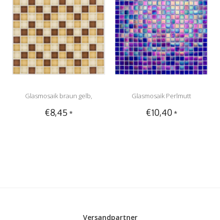
Glasmosaik braun gelb,
Glasmosaik Perlmutt
€8,45
€10,40
*
*
glänzend - 30cm x 30cm
Dunkelblau - 33cm x 33cm
Versandpartner