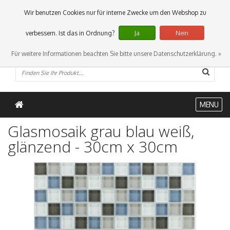
0 Artikel
Wir benutzen Cookies nur für interne Zwecke um den Webshop zu
verbessern. Ist das in Ordnung?
Ja
Nein
Für weitere Informationen beachten Sie bitte unsere Datenschutzerklärung. »
MENU
Glasmosaik grau blau weiß,
glänzend - 30cm x 30cm