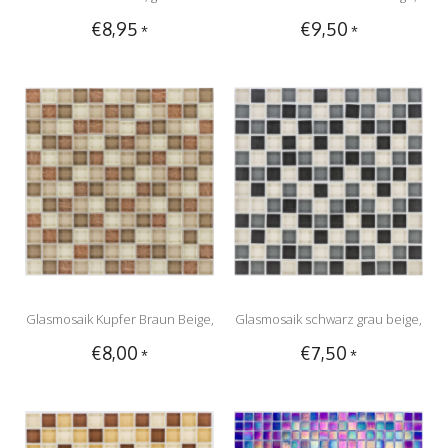
€8,95
€9,50
*
*
30cm x 30cm
metallic - 30cm x 30cm
Glasmosaik Kupfer Braun Beige,
Glasmosaik schwarz grau beige,
€8,00
€7,50
*
*
metallic - 30cm x 30cm
glänzend - 30cm x 30cm