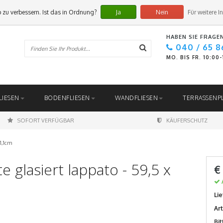
 zu verbessern. Ist das in Ordnung?
Ja
Nein
Für weitere I
HABEN SIE FRAGE
040 / 65 8
MO. BIS FR. 10:00
LIESEN
BODENFLIESEN
WANDFLIESEN
TERRASSENP
SOFORT VERFÜGBAR
KÄUFERSCHUTZ
 1,1cm
 glasiert lappato - 59,5 x
€
Lie
Ar
Bi