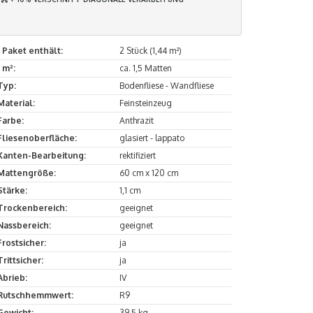
1 Paket enthält:
2 Stück (1,44 m²)
1 m²:
ca. 1,5 Matten
Typ:
Bodenfliese - Wandfliese
Material:
Feinsteinzeug
Farbe:
Anthrazit
Fliesenoberfläche:
glasiert - lappato
Kanten-Bearbeitung:
rektifiziert
Mattengröße:
60 cm x 120 cm
Stärke:
1,1 cm
Trockenbereich:
geeignet
Nassbereich:
geeignet
Frostsicher:
ja
Trittsicher:
ja
Abrieb:
IV
Rutschhemmwert:
R9
Gewicht:
39,5 kg