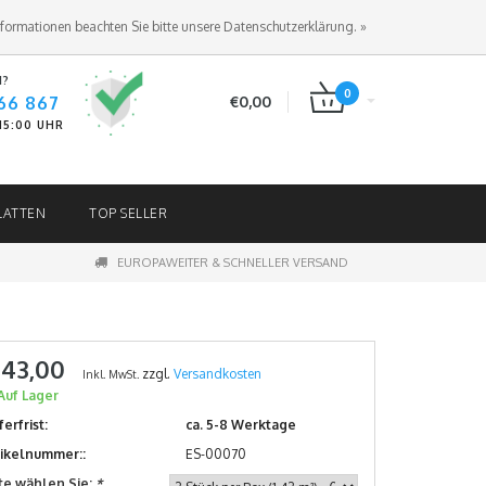
ANMELDEN
KUNDENKONTO ANLEGEN
nformationen beachten Sie bitte unsere Datenschutzerklärung. »
N?
0
66 867
€0,00
-15:00 UHR
LATTEN
TOP SELLER
EUROPAWEITER & SCHNELLER VERSAND
 43,00
zzgl.
Versandkosten
Inkl. MwSt.
Auf Lager
ferfrist:
ca. 5-8 Werktage
tikelnummer::
ES-00070
tte wählen Sie:
*