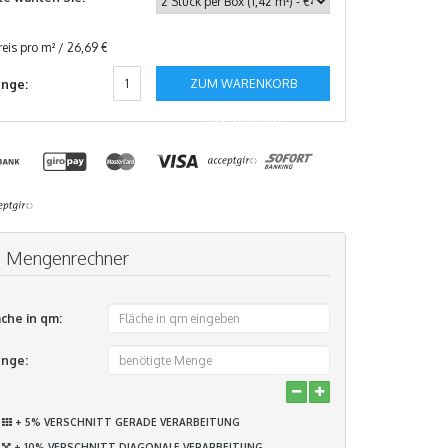
reis pro m² / 26,69 €
ZUM WARENKORB
nge:
HINZUFÜGEN
Mengenrechner
äche in qm:
nge:
+ 5% VERSCHNITT GERADE VERARBEITUNG
+ 10% VERSCHNITT DIAGONALE VERARBEITUNG