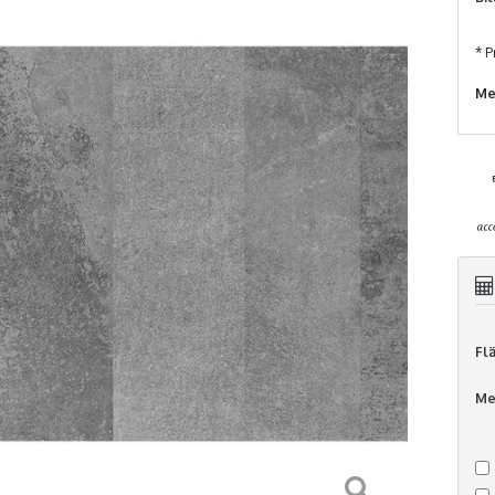
* P
Me
Fl
Me