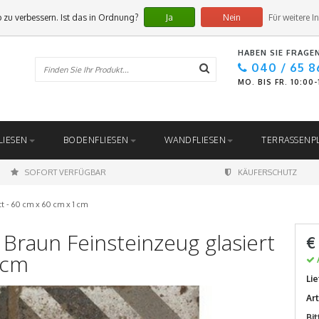
 zu verbessern. Ist das in Ordnung?
Ja
Nein
Für weitere I
HABEN SIE FRAGE
040 / 65 8
MO. BIS FR. 10:00
LIESEN
BODENFLIESEN
WANDFLIESEN
TERRASSENP
SOFORT VERFÜGBAR
KÄUFERSCHUTZ
tt - 60 cm x 60 cm x 1 cm
Braun Feinsteinzeug glasiert
€
 cm
Lie
Ar
Bi