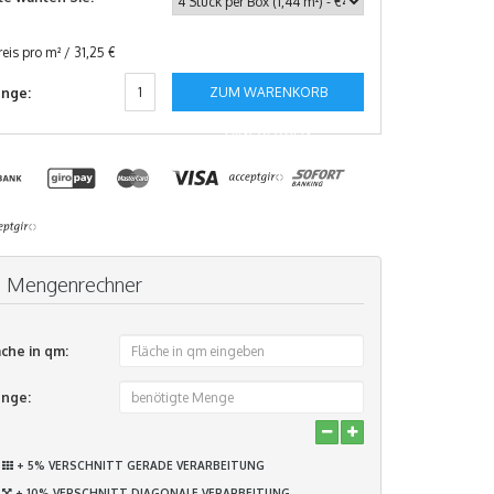
reis pro m² / 31,25 €
ZUM WARENKORB
nge:
HINZUFÜGEN
Mengenrechner
äche in qm:
nge:
+ 5% VERSCHNITT GERADE VERARBEITUNG
+ 10% VERSCHNITT DIAGONALE VERARBEITUNG