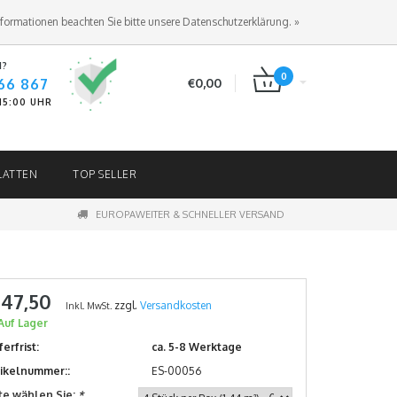
ANMELDEN
KUNDENKONTO ANLEGEN
nformationen beachten Sie bitte unsere Datenschutzerklärung. »
N?
0
66 867
€0,00
-15:00 UHR
LATTEN
TOP SELLER
EUROPAWEITER & SCHNELLER VERSAND
 47,50
zzgl.
Versandkosten
Inkl. MwSt.
Auf Lager
ferfrist:
ca. 5-8 Werktage
tikelnummer::
ES-00056
tte wählen Sie:
*