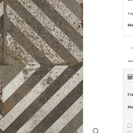
* P
Me
Fl
Me