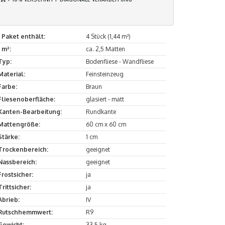
1 Paket enthält:
4 Stück (1,44 m²)
1 m²:
ca. 2,5 Matten
Typ:
Bodenfliese - Wandfliese
Material:
Feinsteinzeug
Farbe:
Braun
Fliesenoberfläche:
glasiert - matt
Kanten-Bearbeitung:
Rundkante
Mattengröße:
60 cm x 60 cm
Stärke:
1 cm
Trockenbereich:
geeignet
Nassbereich:
geeignet
Frostsicher:
ja
Trittsicher:
ja
Abrieb:
IV
Rutschhemmwert:
R9
Gewicht:
33,5 kg