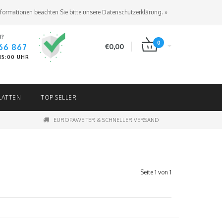
ANMELDEN
KUNDENKONTO ANLEGEN
nformationen beachten Sie bitte unsere Datenschutzerklärung. »
N?
0
66 867
€0,00
-15:00 UHR
LATTEN
TOP SELLER
EUROPAWEITER & SCHNELLER VERSAND
Seite 1 von 1