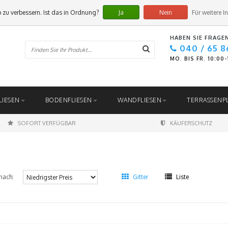
 zu verbessern. Ist das in Ordnung?
Ja
Nein
Für weitere I
HABEN SIE FRAGE
040 / 65 8
MO. BIS FR. 10:00
LIESEN
BODENFLIESEN
WANDFLIESEN
TERRASSENP
SOFORT VERFÜGBAR
KÄUFERSCHUTZ
nach:
Gitter
Liste