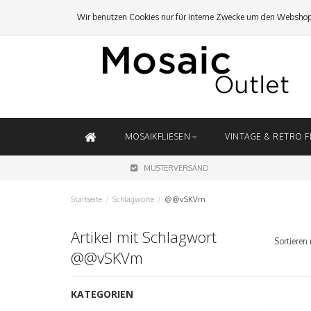
Wir benutzen Cookies nur für interne Zwecke um den Webshop
MOSAIKFLIESEN
VINTAGE & RETRO F
MUSTERVERSAND
Startseite
/
Schlagworte
/
@@vSKVm
Artikel mit Schlagwort
Sortieren 
@@vSKVm
KATEGORIEN