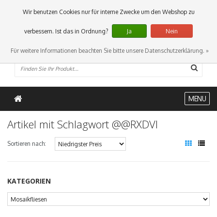
0 Artikel
Wir benutzen Cookies nur für interne Zwecke um den Webshop zu
verbessern. Ist das in Ordnung?
Ja
Nein
Für weitere Informationen beachten Sie bitte unsere Datenschutzerklärung. »
MENU
Artikel mit Schlagwort @@RXDVI
Sortieren nach:
KATEGORIEN