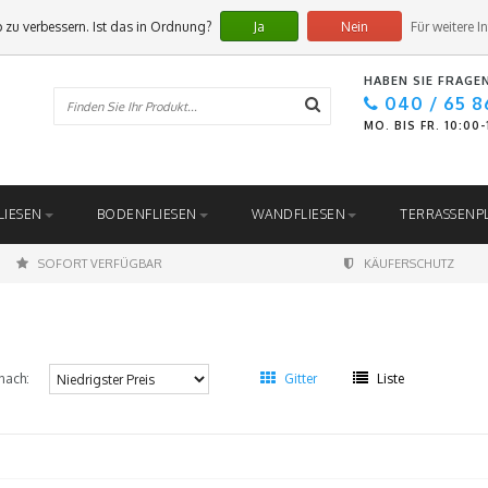
 zu verbessern. Ist das in Ordnung?
Ja
Nein
Für weitere I
HABEN SIE FRAGE
040 / 65 8
MO. BIS FR. 10:00
LIESEN
BODENFLIESEN
WANDFLIESEN
TERRASSENP
SOFORT VERFÜGBAR
KÄUFERSCHUTZ
nach:
Gitter
Liste