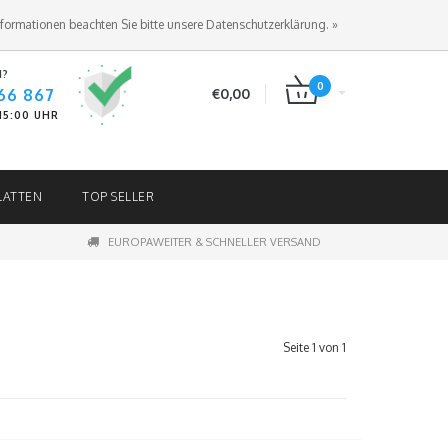
ANMELDEN
KUNDENKONTO ANLEGEN
nformationen beachten Sie bitte unsere Datenschutzerklärung. »
N?
0
66 867
€0,00
-15:00 UHR
LATTEN
TOP SELLER
EUROPAWEITER & SCHNELLER VERSAND
Seite 1 von 1