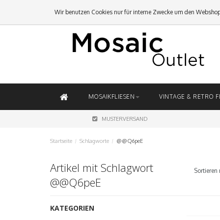
Wir benutzen Cookies nur für interne Zwecke um den Webshop
MOSAIKFLIESEN
VINTAGE & RETRO F
MUSTERVERSAND
Startseite
/
Schlagworte
/
@@Q6peE
Artikel mit Schlagwort
Sortieren 
@@Q6peE
KATEGORIEN