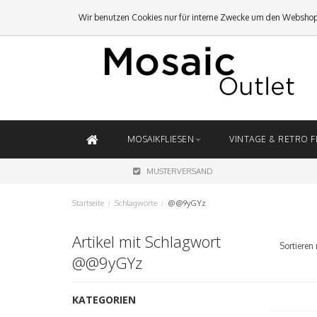
Wir benutzen Cookies nur für interne Zwecke um den Webshop
MOSAIKFLIESEN
VINTAGE & RETRO F
MUSTERVERSAND
Startseite
/
Schlagworte
/
@@9yGYz
Artikel mit Schlagwort
Sortieren 
@@9yGYz
KATEGORIEN