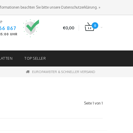
ANMELDEN
KUNDENKONTO ANLEGEN
nformationen beachten Sie bitte unsere Datenschutzerklärung. »
N?
0
66 867
€0,00
-15:00 UHR
LATTEN
TOP SELLER
EUROPAWEITER & SCHNELLER VERSAND
Seite 1 von 1