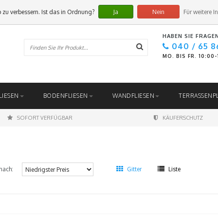
 zu verbessern. Ist das in Ordnung?
Ja
Nein
Für weitere I
HABEN SIE FRAGE
040 / 65 8
MO. BIS FR. 10:00
LIESEN
BODENFLIESEN
WANDFLIESEN
TERRASSENP
SOFORT VERFÜGBAR
KÄUFERSCHUTZ
nach:
Gitter
Liste