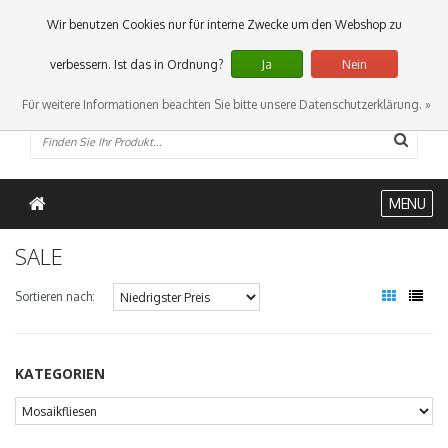
0 Artikel
Wir benutzen Cookies nur für interne Zwecke um den Webshop zu
verbessern. Ist das in Ordnung?
Ja
Nein
Für weitere Informationen beachten Sie bitte unsere Datenschutzerklärung. »
MENU
SALE
Sortieren nach:
KATEGORIEN