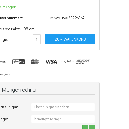
Auf Lager
tikelnummer::
1MJWA_15X120296362
eis pro Paket (1,08 qm)
ZUM WARENKORB
nge:
HINZUFÜGEN
Mengenrechner
äche in qm:
nge: