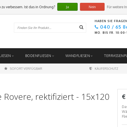
 zu verbessern. Ist das in Ordnung?
Ja
Nein
Für weitere I
HABEN SIE FRAGE
040 / 65 8
MO. BIS FR. 10:00
LIESEN
BODENFLIESEN
WANDFLIESEN
TERRASSENP
SOFORT VERFÜGBAR
KÄUFERSCHUTZ
overe, rektifiziert - 15x120
€
Das
Wär
Fli