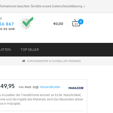
ANMELDEN
KUNDENKONTO ANLEGEN
nformationen beachten Sie bitte unsere Datenschutzerklärung. »
N?
0
66 867
€0,00
-15:00 UHR
LATTEN
TOP SELLER
EUROPAWEITER & SCHNELLER VERSAND
 49,95
zzgl.
Versandkosten
Inkl. MwSt.
 Aussehen der TreverkHome erinnert an Eiche. Natürlichkeit,
me und die Haptik des Materials sind das Besondere dieser
ese in Holzoptik.