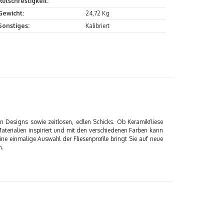
Rutschfestigkeit:
Gewicht:
24,72 Kg
Sonstiges:
Kalibriert
en Designs sowie zeitlosen, edlen Schicks. Ob Keramikfliese
aterialien inspiriert und mit den verschiedenen Farben kann
ne einmalige Auswahl der Fliesenprofile bringt Sie auf neue
n.