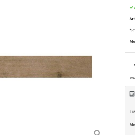
Ar
*Pr
Me
Fl
Me