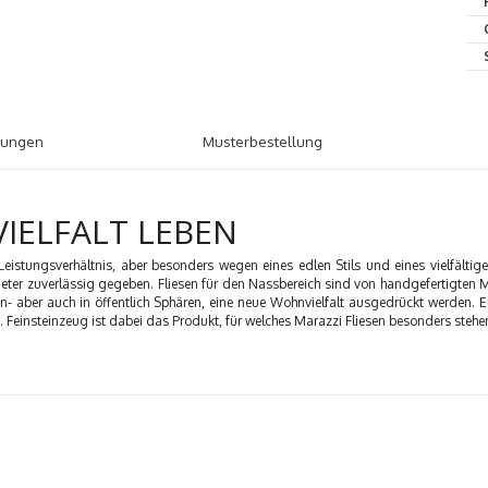
tungen
Musterbestellung
VIELFALT LEBEN
s-Leistungsverhältnis, aber besonders wegen eines edlen Stils und eines vielfältig
ieter zuverlässig gegeben. Fliesen für den Nassbereich sind von handgefertigten M
en- aber auch in öffentlich Sphären, eine neue Wohnvielfalt ausgedrückt werden. Ei
 Feinsteinzeug ist dabei das Produkt, für welches Marazzi Fliesen besonders stehe