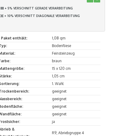
+ 5% VERSCHNITT GERADE VERARBEITUNG
+ 10% VERSCHNITT DIAGONALE VERARBEITUNG
1 Paket enthält:
1,08 qm
Typ:
Bodenfliese
Material:
Feinsteinzeug
Farbe:
braun
Mattengröße:
15 x 120 cm
Stärke:
1,05 cm
Sortierung:
1. Wahl
Trockenbereich:
geeignet
Nassbereich:
geeignet
Bodenfläche:
geeignet
Wandfläche:
geeignet
Frostsicher:
ja
Abrieb &
R9, Abriebgruppe 4