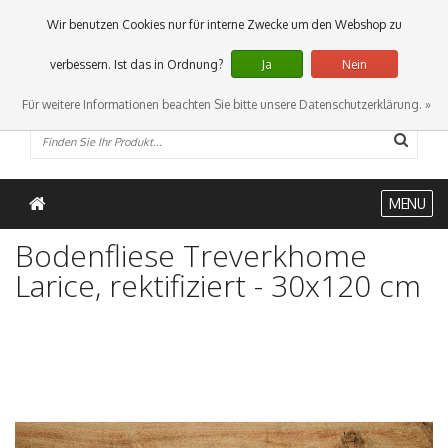
0 Artikel
Wir benutzen Cookies nur für interne Zwecke um den Webshop zu
verbessern. Ist das in Ordnung?
Ja
Nein
Für weitere Informationen beachten Sie bitte unsere Datenschutzerklärung. »
MENU
Bodenfliese Treverkhome
Larice, rektifiziert - 30x120 cm