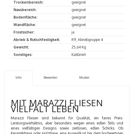
Trockenbereich:
geeignet
Nassbereich:
geeignet
Bodenfläche:
geeignet
Wandfläche:
geeignet
Frostsicher:
ja
Abrieb & Rutschfestigkeit:
R9, Abriebgruppe 4
Gewicht:
25,64 Kg
Sonstiges:
Kalibriert
Info
Bewerten
Muster
MIT MARAZZI FLIESEN
VIELFALT LEBEN
Marazzi Fliesen sind bekannt für Qualität, ein faires Preis-
Leistungsverhältnis, aber besonders wegen eines edlen Stils und
eines vielfältigen Designs sowie zeitlosen, edlen Schicks. Ob
Keramikfliese oder Holzfliese, eine Auswahl ist bei dem hochwertigen