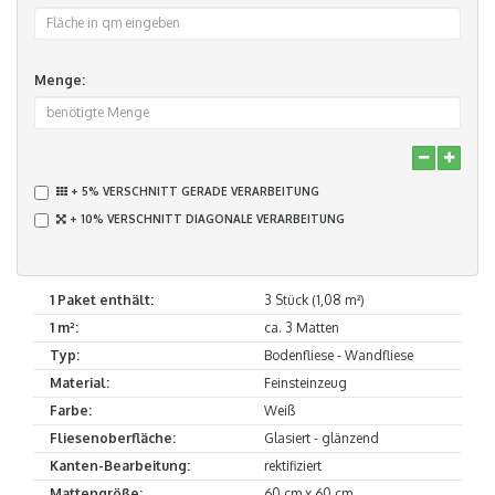
Menge:
+ 5% VERSCHNITT GERADE VERARBEITUNG
+ 10% VERSCHNITT DIAGONALE VERARBEITUNG
1 Paket enthält:
3 Stück (1,08 m²)
1 m²:
ca. 3 Matten
Typ:
Bodenfliese - Wandfliese
Material:
Feinsteinzeug
Farbe:
Weiß
Fliesenoberfläche:
Glasiert - glänzend
Kanten-Bearbeitung:
rektifiziert
Mattengröße:
60 cm x 60 cm