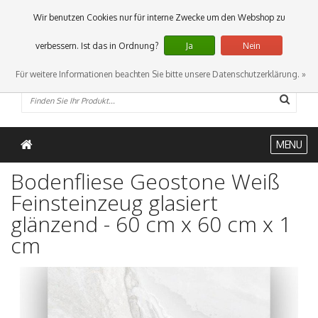
0 Artikel
Wir benutzen Cookies nur für interne Zwecke um den Webshop zu
verbessern. Ist das in Ordnung?
Ja
Nein
Für weitere Informationen beachten Sie bitte unsere Datenschutzerklärung. »
MENU
Bodenfliese Geostone Weiß
Feinsteinzeug glasiert
glänzend - 60 cm x 60 cm x 1
cm