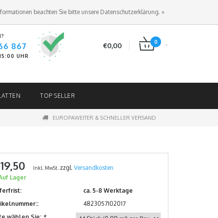
ANMELDEN
KUNDENKONTO ANLEGEN
nformationen beachten Sie bitte unsere Datenschutzerklärung. »
N?
0
66 867
€0,00
-15:00 UHR
LATTEN
TOP SELLER
EUROPAWEITER & SCHNELLER VERSAND
 19,50
zzgl.
Versandkosten
Inkl. MwSt.
Auf Lager
ferfrist:
ca. 5-8 Werktage
tikelnummer::
4823057102017
tte wählen Sie:
*