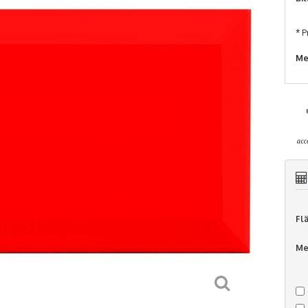
* P
Me
Fl
Me