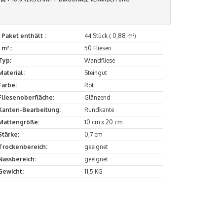
1 Paket enthält :
44 Stück ( 0,88 m²)
1 m²::
50 Fliesen
Typ:
Wandfliese
Material:
Steingut
Farbe:
Rot
Fliesenoberfläche:
Glänzend
Kanten-Bearbeitung:
Rundkante
Mattengröße:
10 cm x 20 cm
Stärke:
0,7 cm
Trockenbereich:
geeignet
Nassbereich:
geeignet
Gewicht:
11,5 KG