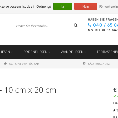
 zu verbessern. Ist das in Ordnung?
Ja
Nein
Für weitere I
HABEN SIE FRAGE
040 / 65 8
MO. BIS FR. 10:00
LIESEN
BODENFLIESEN
WANDFLIESEN
TERRASSENP
SOFORT VERFÜGBAR
KÄUFERSCHUTZ
 - 10 cm x 20 cm
€
Lie
Ar
Bi