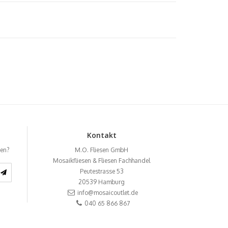
Kontakt
ben?
M.O. Fliesen GmbH
Mosaikfliesen & Fliesen Fachhandel
Peutestrasse 53
20539
Hamburg
info@mosaicoutlet.de
040 65 866 867