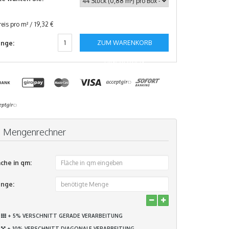
reis pro m² / 19,32 €
ZUM WARENKORB
nge:
HINZUFÜGEN
Mengenrechner
äche in qm:
nge:
+ 5% VERSCHNITT GERADE VERARBEITUNG
+ 10% VERSCHNITT DIAGONALE VERARBEITUNG