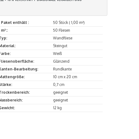
1 Paket enthält :
50 Stück ( 1,00 m²)
1 m²::
50 Fliesen
Typ:
Wandfliese
Material:
Steingut
Farbe:
Weiß
Fliesenoberfläche:
Glänzend
Kanten-Bearbeitung:
Rundkante
Mattengröße:
10 cm x 20 cm
Stärke:
0,7 cm
Trockenbereich:
geeignet
Nassbereich:
geeignet
Gewicht:
12 kg