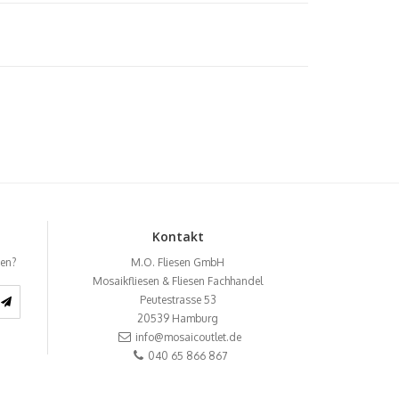
Kontakt
ben?
M.O. Fliesen GmbH
Mosaikfliesen & Fliesen Fachhandel
Peutestrasse 53
20539
Hamburg
info@mosaicoutlet.de
040 65 866 867