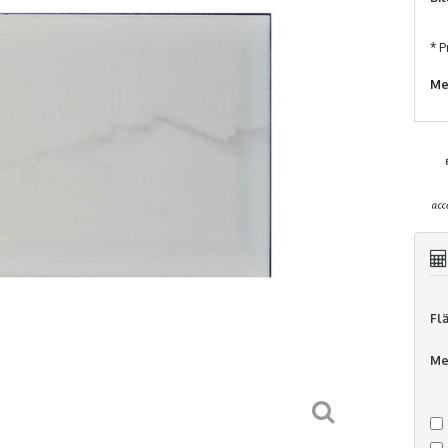
* P
Me
Fl
Me