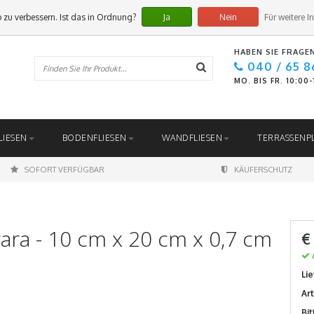
 zu verbessern. Ist das in Ordnung?
Ja
Nein
Für weitere I
HABEN SIE FRAGE
040 / 65 8
MO. BIS FR. 10:00
LIESEN
BODENFLIESEN
WANDFLIESEN
TERRASSENP
SOFORT VERFÜGBAR
KÄUFERSCHUTZ
rara - 10 cm x 20 cm x 0,7 cm
€
Lie
Ar
Bi