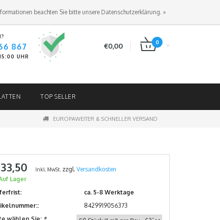
ANMELDEN
KUNDENKONTO ANLEGEN
nformationen beachten Sie bitte unsere Datenschutzerklärung. »
N?
0
66 867
€0,00
-15:00 UHR
LATTEN
TOP SELLER
EUROPAWEITER & SCHNELLER VERSAND
 33,50
zzgl.
Versandkosten
Inkl. MwSt.
Auf Lager
ferfrist:
ca. 5-8 Werktage
tikelnummer::
8429919056373
tte wählen Sie:
*