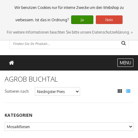
0 Artikel
Wir benutzen Cookies nur für interne Zwecke um den Webshop zu
verbessern. Ist das in Ordnung?
Ja
Nein
Für weitere Informationen beachten Sie bitte unsere Datenschutzerklärung. »
MENU
AGROB BUCHTAL
Sortieren nach:
KATEGORIEN