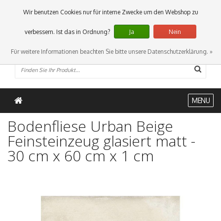
0 Artikel
Wir benutzen Cookies nur für interne Zwecke um den Webshop zu
verbessern. Ist das in Ordnung?
Ja
Nein
Für weitere Informationen beachten Sie bitte unsere Datenschutzerklärung. »
MENU
Bodenfliese Urban Beige
Feinsteinzeug glasiert matt -
30 cm x 60 cm x 1 cm