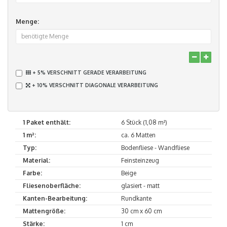
Menge:
+ 5% VERSCHNITT GERADE VERARBEITUNG
+ 10% VERSCHNITT DIAGONALE VERARBEITUNG
1 Paket enthält:
6 Stück (1,08 m²)
1 m²:
ca. 6 Matten
Typ:
Bodenfliese - Wandfliese
Material:
Feinsteinzeug
Farbe:
Beige
Fliesenoberfläche:
glasiert - matt
Kanten-Bearbeitung:
Rundkante
Mattengröße:
30 cm x 60 cm
Stärke:
1 cm