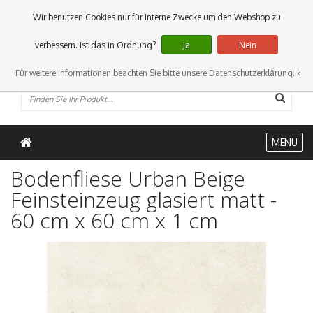
0 Artikel
Wir benutzen Cookies nur für interne Zwecke um den Webshop zu
verbessern. Ist das in Ordnung?
Ja
Nein
Für weitere Informationen beachten Sie bitte unsere Datenschutzerklärung. »
MENU
Bodenfliese Urban Beige
Feinsteinzeug glasiert matt -
60 cm x 60 cm x 1 cm