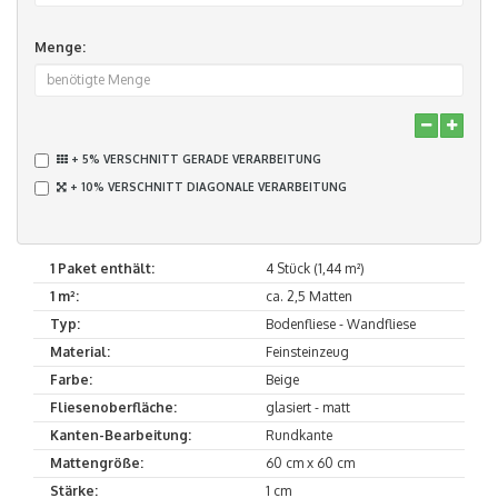
Menge:
+ 5% VERSCHNITT GERADE VERARBEITUNG
+ 10% VERSCHNITT DIAGONALE VERARBEITUNG
1 Paket enthält:
4 Stück (1,44 m²)
1 m²:
ca. 2,5 Matten
Typ:
Bodenfliese - Wandfliese
Material:
Feinsteinzeug
Farbe:
Beige
Fliesenoberfläche:
glasiert - matt
Kanten-Bearbeitung:
Rundkante
Mattengröße:
60 cm x 60 cm
Stärke:
1 cm