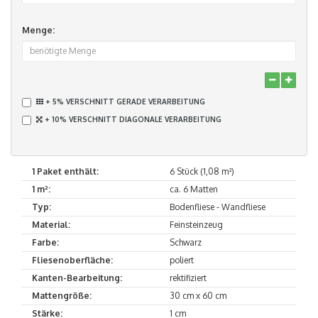
Menge:
+ 5% VERSCHNITT GERADE VERARBEITUNG
+ 10% VERSCHNITT DIAGONALE VERARBEITUNG
1 Paket enthält:
6 Stück (1,08 m²)
1 m²:
ca. 6 Matten
Typ:
Bodenfliese - Wandfliese
Material:
Feinsteinzeug
Farbe:
Schwarz
Fliesenoberfläche:
poliert
Kanten-Bearbeitung:
rektifiziert
Mattengröße:
30 cm x 60 cm
Stärke:
1 cm