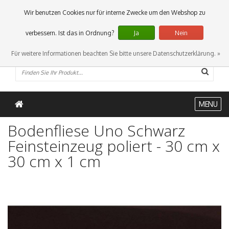
0 Artikel
Wir benutzen Cookies nur für interne Zwecke um den Webshop zu
verbessern. Ist das in Ordnung?
Ja
Nein
Für weitere Informationen beachten Sie bitte unsere Datenschutzerklärung. »
MENU
Bodenfliese Uno Schwarz
Feinsteinzeug poliert - 30 cm x
30 cm x 1 cm