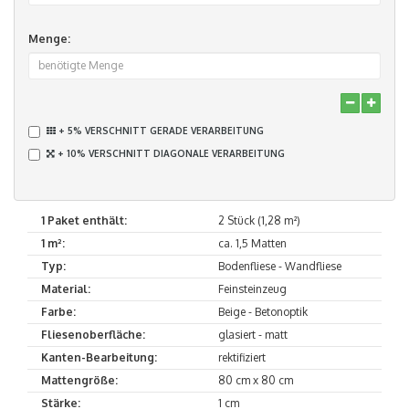
Menge:
+ 5% VERSCHNITT GERADE VERARBEITUNG
+ 10% VERSCHNITT DIAGONALE VERARBEITUNG
1 Paket enthält:
2 Stück (1,28 m²)
1 m²:
ca. 1,5 Matten
Typ:
Bodenfliese - Wandfliese
Material:
Feinsteinzeug
Farbe:
Beige - Betonoptik
Fliesenoberfläche:
glasiert - matt
Kanten-Bearbeitung:
rektifiziert
Mattengröße:
80 cm x 80 cm
Stärke:
1 cm