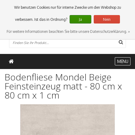
0 Artikel
Wir benutzen Cookies nur für interne Zwecke um den Webshop zu
verbessern. Ist das in Ordnung?
Ja
Nein
Für weitere Informationen beachten Sie bitte unsere Datenschutzerklärung. »
MENU
Bodenfliese Mondel Beige
Feinsteinzeug matt - 80 cm x
80 cm x 1 cm