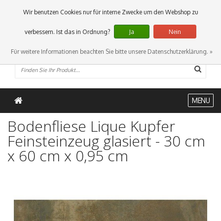
0 Artikel
Wir benutzen Cookies nur für interne Zwecke um den Webshop zu
verbessern. Ist das in Ordnung?
Ja
Nein
Für weitere Informationen beachten Sie bitte unsere Datenschutzerklärung. »
MENU
Bodenfliese Lique Kupfer
Feinsteinzeug glasiert - 30 cm
x 60 cm x 0,95 cm