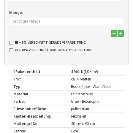
Menge:
+ 5% VERSCHNITT GERADE VERARBEITUNG
+ 10% VERSCHNITT DIAGONALE VERARBEITUNG
1 Paket enthält:
4 Stück (1,08 m²)
1 m²:
ca. 4 Matten
Typ:
Bodenfliese - Wandfliese
Material:
Feinsteinzeug
Farbe:
Grau - Betonoptik
Fliesenoberfläche:
poliert matt
Kanten-Bearbeitung:
rektifiziert
Mattengröße:
30 cm x 90 cm
Stärke:
1 cm