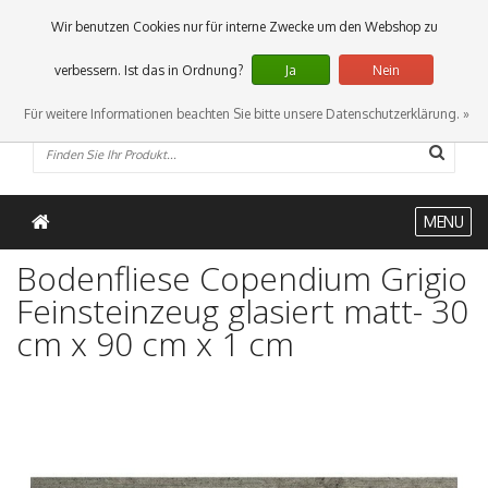
0 Artikel
Wir benutzen Cookies nur für interne Zwecke um den Webshop zu
verbessern. Ist das in Ordnung?
Ja
Nein
Für weitere Informationen beachten Sie bitte unsere Datenschutzerklärung. »
MENU
Bodenfliese Copendium Grigio
Feinsteinzeug glasiert matt- 30
cm x 90 cm x 1 cm