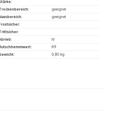
Stärke:
Trockenbereich:
geeignet
Nassbereich:
geeignet
Frostsicher:
Trittsicher:
Abrieb:
IV
Rutschhemmwert:
R9
Gewicht:
0,85 kg