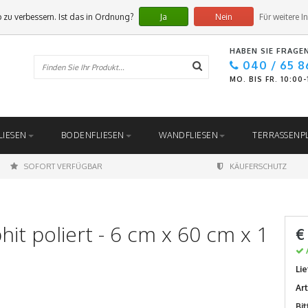
 zu verbessern. Ist das in Ordnung?
Ja
Nein
Für weitere I
HABEN SIE FRAGE
040 / 65 8
MO. BIS FR. 10:00
LIESEN
BODENFLIESEN
WANDFLIESEN
TERRASSENP
SOFORT VERFÜGBAR
KÄUFERSCHUTZ
it poliert - 6 cm x 60 cm x 1
€
Lie
Ar
Bi