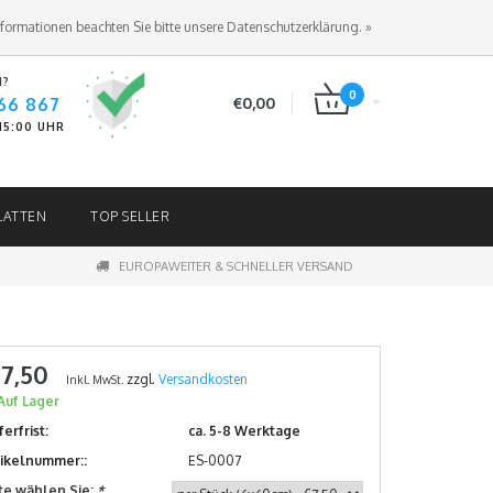
ANMELDEN
KUNDENKONTO ANLEGEN
nformationen beachten Sie bitte unsere Datenschutzerklärung. »
N?
0
66 867
€0,00
-15:00 UHR
LATTEN
TOP SELLER
EUROPAWEITER & SCHNELLER VERSAND
 7,50
zzgl.
Versandkosten
Inkl. MwSt.
Auf Lager
ferfrist:
ca. 5-8 Werktage
tikelnummer::
ES-0007
tte wählen Sie:
*