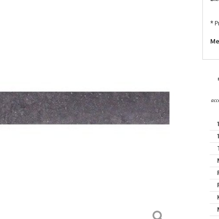
* P
Me