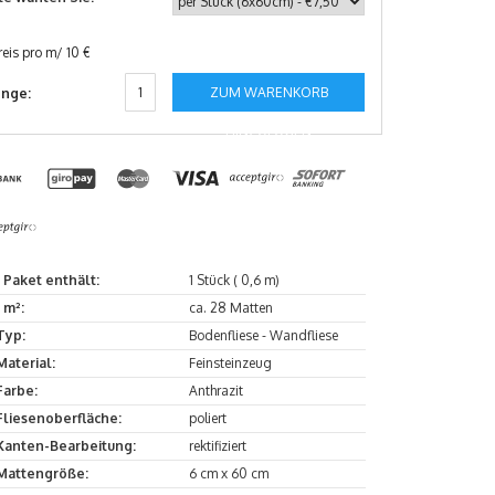
reis pro m/ 10 €
ZUM WARENKORB
nge:
HINZUFÜGEN
1 Paket enthält:
1 Stück ( 0,6 m)
1 m²:
ca. 28 Matten
Typ:
Bodenfliese - Wandfliese
Material:
Feinsteinzeug
Farbe:
Anthrazit
Fliesenoberfläche:
poliert
Kanten-Bearbeitung:
rektifiziert
Mattengröße:
6 cm x 60 cm