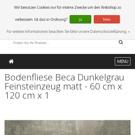
0 Artikel
Wir benutzen Cookies nur für interne Zwecke um den Webshop zu
verbessern. Ist das in Ordnung?
Ja
Nein
Für weitere Informationen beachten Sie bitte unsere Datenschutzerklärung. »
MENU
Bodenfliese Beca Dunkelgrau
Feinsteinzeug matt - 60 cm x
120 cm x 1