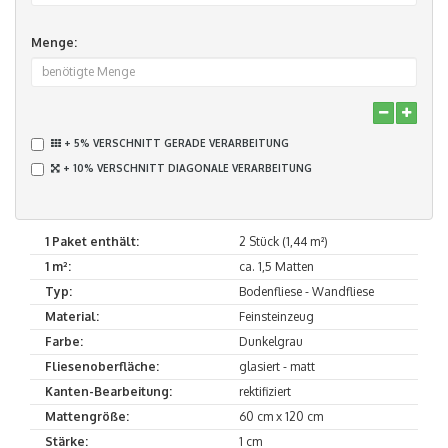
Menge:
+ 5% VERSCHNITT GERADE VERARBEITUNG
+ 10% VERSCHNITT DIAGONALE VERARBEITUNG
1 Paket enthält:
2 Stück (1,44 m²)
1 m²:
ca. 1,5 Matten
Typ:
Bodenfliese - Wandfliese
Material:
Feinsteinzeug
Farbe:
Dunkelgrau
Fliesenoberfläche:
glasiert - matt
Kanten-Bearbeitung:
rektifiziert
Mattengröße:
60 cm x 120 cm
Stärke:
1 cm