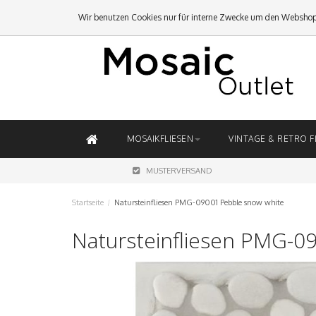
Wir benutzen Cookies nur für interne Zwecke um den Webshop
MOSAIKFLIESEN
VINTAGE & RETRO F
MUSTERVERSAND
Startseite
/
Natursteinfliesen PMG-09001 Pebble snow white
Natursteinfliesen PMG-0