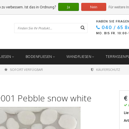
 zu verbessern. Ist das in Ordnung?
Ja
Nein
Für weitere I
HABEN SIE FRAGE
040 / 65 8
MO. BIS FR. 10:00
LIESEN
BODENFLIESEN
WANDFLIESEN
TERRASSENP
SOFORT VERFÜGBAR
KÄUFERSCHUTZ
9001 Pebble snow white
€
Lie
Ar