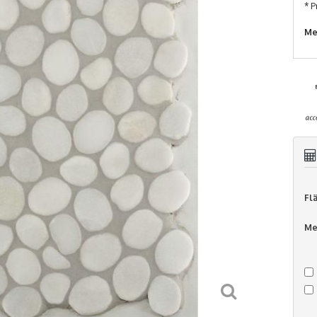
* P
Me
Fl
Me