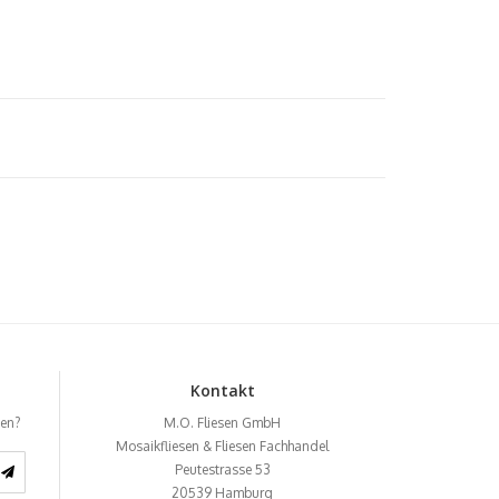
Kontakt
ben?
M.O. Fliesen GmbH
Mosaikfliesen & Fliesen Fachhandel
Peutestrasse 53
20539
Hamburg