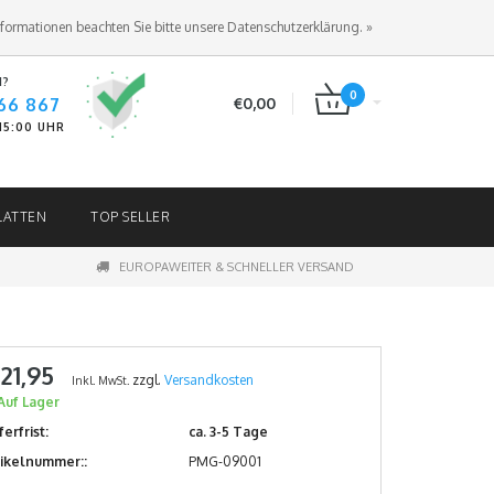
ANMELDEN
KUNDENKONTO ANLEGEN
nformationen beachten Sie bitte unsere Datenschutzerklärung. »
N?
0
66 867
€0,00
-15:00 UHR
LATTEN
TOP SELLER
EUROPAWEITER & SCHNELLER VERSAND
 21,95
zzgl.
Versandkosten
Inkl. MwSt.
Auf Lager
ferfrist:
ca. 3-5 Tage
tikelnummer::
PMG-09001