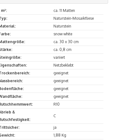
1 m²:
ca. 11 Matten
Typ:
Naturstein-Mosaikfliese
Material:
Naturstein
Farbe:
snow white
Mattengröße:
ca. 30 x 30 cm
Stärke:
ca. 0,8 cm
Steingröße:
variiert
Eigenschaften:
Netzbeklebt
Trockenbereich:
geeignet
Nassbereich:
geeignet
Bodenfläche:
geeignet
Wandfläche:
geeignet
Rutschhemmwert:
R10
Abrieb &
C
Rutschfestigkeit:
Trittsicher:
ja
Gewicht:
1,88 Kg