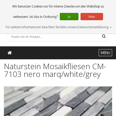
0 Artikel
Wir benutzen Cookies nur für interne Zwecke um den Webshop zu
verbessern. Ist das in Ordnung?
Ja
Nein
Für weitere Informationen beachten Sie bitte unsere Datenschutzerklärung. »
MENU
Naturstein Mosaikfliesen CM-
7103 nero marq/white/grey