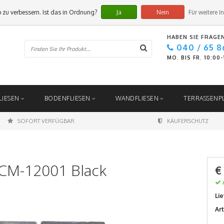
 zu verbessern. Ist das in Ordnung?
Ja
Nein
Für weitere I
HABEN SIE FRAGE
040 / 65 8
MO. BIS FR. 10:00
LIESEN
BODENFLIESEN
WANDFLIESEN
TERRASSENP
SOFORT VERFÜGBAR
KÄUFERSCHUTZ
 CM-12001 Black
€
Lie
Ar