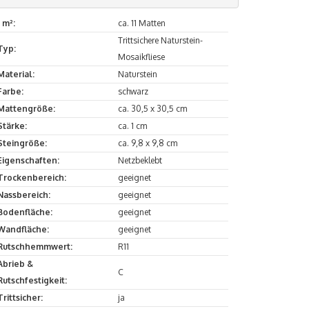
1 m²:
ca. 11 Matten
Trittsichere Naturstein-
Typ:
Mosaikfliese
Material:
Naturstein
Farbe:
schwarz
Mattengröße:
ca. 30,5 x 30,5 cm
Stärke:
ca. 1 cm
Steingröße:
ca. 9,8 x 9,8 cm
Eigenschaften:
Netzbeklebt
Trockenbereich:
geeignet
Nassbereich:
geeignet
Bodenfläche:
geeignet
Wandfläche:
geeignet
Rutschhemmwert:
R11
Abrieb &
C
Rutschfestigkeit:
Trittsicher:
ja