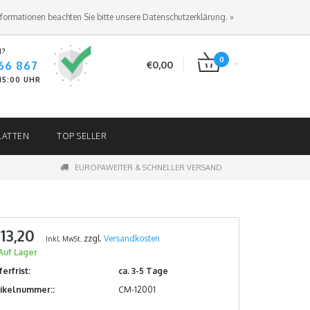
ANMELDEN
KUNDENKONTO ANLEGEN
nformationen beachten Sie bitte unsere Datenschutzerklärung. »
N?
0
66 867
€0,00
-15:00 UHR
LATTEN
TOP SELLER
EUROPAWEITER & SCHNELLER VERSAND
 13,20
zzgl.
Versandkosten
Inkl. MwSt.
Auf Lager
ferfrist:
ca. 3-5 Tage
tikelnummer::
CM-12001