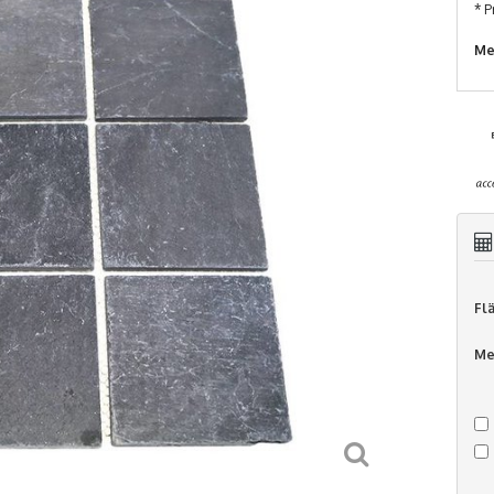
* P
Me
Fl
Me