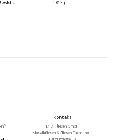
Gewicht:
1,81 Kg
Kontakt
ben?
M.O. Fliesen GmbH
Mosaikfliesen & Fliesen Fachhandel
Peutestrasse 53