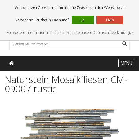
0 Artikel
Wir benutzen Cookies nur für interne Zwecke um den Webshop zu
verbessern. Ist das in Ordnung?
Ja
Nein
Für weitere Informationen beachten Sie bitte unsere Datenschutzerklärung. »
MENU
Naturstein Mosaikfliesen CM-
09007 rustic