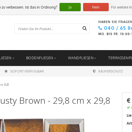
 zu verbessern. Ist das in Ordnung?
Ja
Nein
Für weitere I
HABEN SIE FRAGE
040 / 65 8
MO. BIS FR. 10:00
LIESEN
BODENFLIESEN
WANDFLIESEN
TERRASSENP
SOFORT VERFÜGBAR
KÄUFERSCHUTZ
 x 0,8
sty Brown - 29,8 cm x 29,8
€
Lie
Ar