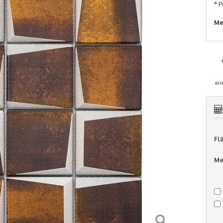
* P
Me
Fl
Me