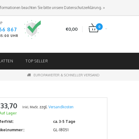
ANMELDEN
KUNDENKONTO ANLEGEN
nformationen beachten Sie bitte unsere Datenschutzerklärung. »
N?
0
66 867
€0,00
-15:00 UHR
LATTEN
TOP SELLER
EUROPAWEITER & SCHNELLER VERSAND
 33,70
zzgl.
Versandkosten
Inkl. MwSt.
Auf Lager
ferfrist:
ca. 3-5 Tage
tikelnummer::
GL-18051