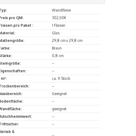
Typ:
Wandfliese
Preis pro QM:
302,50€
Fliesen pro Paket :
1 Fliesen
Material:
Glas
Mattengröße:
29,8 cm x 29,8 cm
Farbe:
Braun
Stärke:
0,8 cm
Steingröße:
--
Eigenschaften:
--
1 m²:
ca. 11 Stück
Trockenbereich:
--
Nassbereich:
Geeignet
Bodenfläche:
--
Wandfläche:
geeignet
Rutschhemmwert:
--
Trittsicher:
--
Abrieb &
--