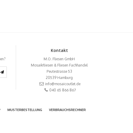
Kontakt
ben?
M.O. Fliesen GmbH
Mosaikfliesen & Fliesen Fachhandel
Peutestrasse 53
20539
Hamburg
info@mosaicoutlet.de
040 65 866 867
P
MUSTERBESTELLUNG
VERBRAUCHSRECHNER