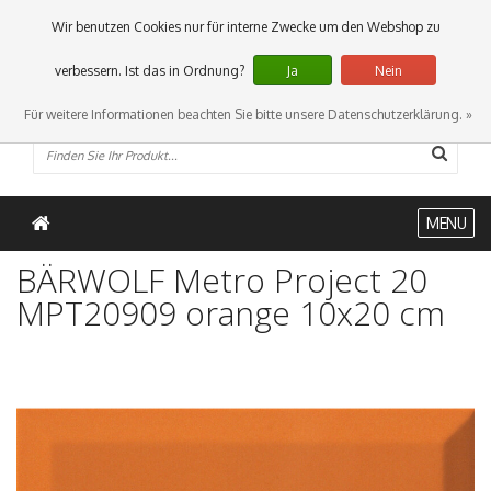
0 Artikel
Wir benutzen Cookies nur für interne Zwecke um den Webshop zu
verbessern. Ist das in Ordnung?
Ja
Nein
Für weitere Informationen beachten Sie bitte unsere Datenschutzerklärung. »
MENU
BÄRWOLF Metro Project 20
MPT20909 orange 10x20 cm