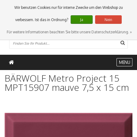
0 Artikel
Wir benutzen Cookies nur für interne Zwecke um den Webshop zu
verbessern. Ist das in Ordnung?
Ja
Nein
Für weitere Informationen beachten Sie bitte unsere Datenschutzerklärung. »
MENU
BÄRWOLF Metro Project 15
MPT15907 mauve 7,5 x 15 cm