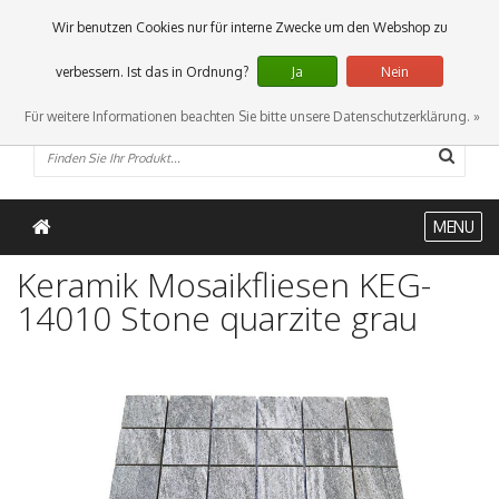
0 Artikel
Wir benutzen Cookies nur für interne Zwecke um den Webshop zu
verbessern. Ist das in Ordnung?
Ja
Nein
Für weitere Informationen beachten Sie bitte unsere Datenschutzerklärung. »
MENU
Keramik Mosaikfliesen KEG-
14010 Stone quarzite grau