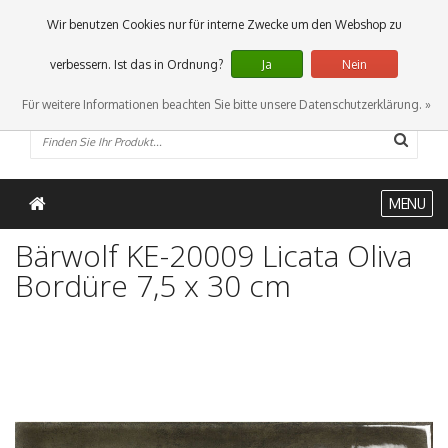
0 Artikel
Wir benutzen Cookies nur für interne Zwecke um den Webshop zu
verbessern. Ist das in Ordnung?
Ja
Nein
Für weitere Informationen beachten Sie bitte unsere Datenschutzerklärung. »
MENU
Bärwolf KE-20009 Licata Oliva
Bordüre 7,5 x 30 cm