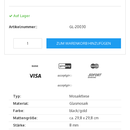
Auf Lager
Artikelnummer::
GL-20030
ZUM WARENKORB HINZUFÜGEN
Typ:
Mosaikfliese
Material:
Glasmosaik
Farbe:
black/gold
Mattengröße:
ca. 29,8 x 29,8 cm
Stärke:
8 mm