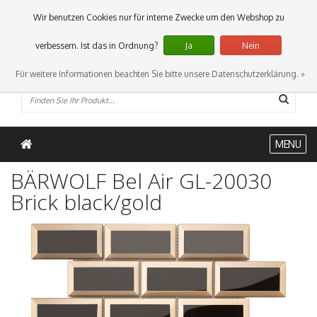
0 Artikel
Wir benutzen Cookies nur für interne Zwecke um den Webshop zu
verbessern. Ist das in Ordnung?
Ja
Nein
Für weitere Informationen beachten Sie bitte unsere Datenschutzerklärung. »
MENU
BÄRWOLF Bel Air GL-20030
Brick black/gold