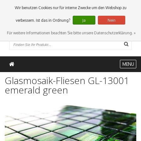
0 Artikel
Wir benutzen Cookies nur für interne Zwecke um den Webshop zu
verbessern. Ist das in Ordnung?
Ja
Nein
Für weitere Informationen beachten Sie bitte unsere Datenschutzerklärung. »
MENU
Glasmosaik-Fliesen GL-13001
emerald green