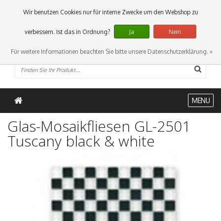
0 Artikel
Wir benutzen Cookies nur für interne Zwecke um den Webshop zu
verbessern. Ist das in Ordnung?
Ja
Nein
Für weitere Informationen beachten Sie bitte unsere Datenschutzerklärung. »
MENU
Glas-Mosaikfliesen GL-2501
Tuscany black & white